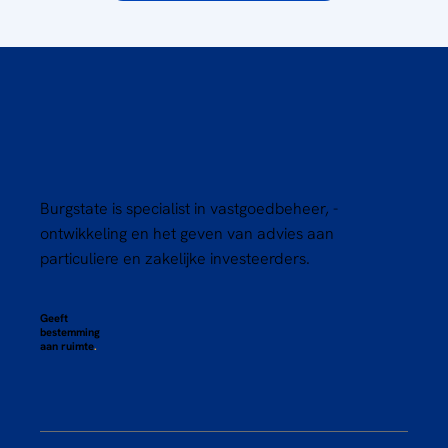
Burgstate is specialist in vastgoedbeheer, -
ontwikkeling en het geven van advies aan
particuliere en zakelijke investeerders.
Geeft
bestemming
aan ruimte
.