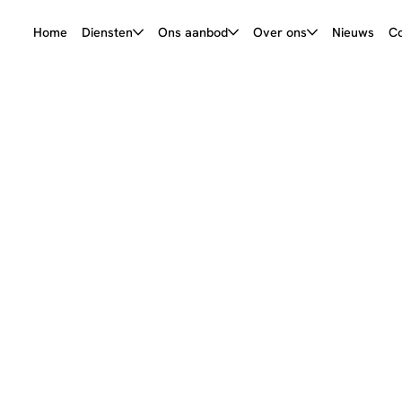
Home
Diensten
Ons aanbod
Over ons
Nieuws
Co