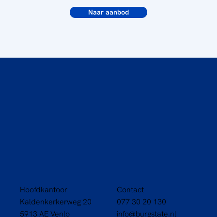
Naar aanbod
Hoofdkantoor
Contact
Kaldenkerkerweg 20
077 30 20 130
5913 AE Venlo
info@burgstate.nl