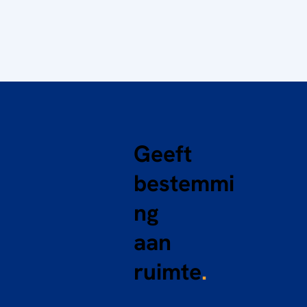
Geeft
bestemmi
ng
aan
ruimte
.