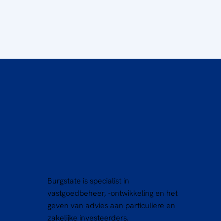
Burgstate is specialist in
vastgoedbeheer, -ontwikkeling en het
geven van advies aan particuliere en
zakelijke investeerders.