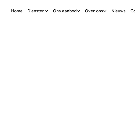
Home
Diensten
Ons aanbod
Over ons
Nieuws
Co