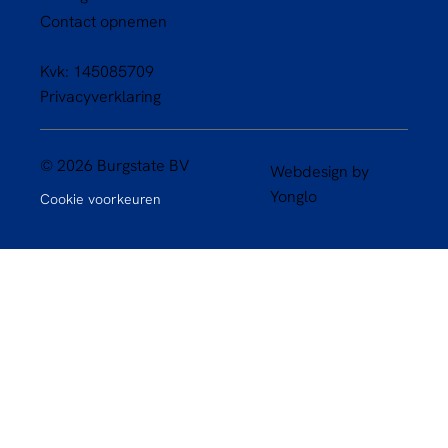
Contact opnemen
Kvk: 145085709
Privacyverklaring
© 2026 Burgstate BV
Webdesign by
Yonglo
Cookie voorkeuren