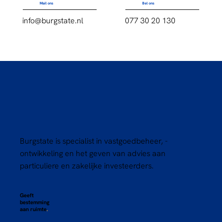
Mail ons
Bel ons
info@burgstate.nl
077 30 20 130
Burgstate is specialist in vastgoedbeheer, -
ontwikkeling en het geven van advies aan
particuliere en zakelijke investeerders.
Geeft
bestemming
aan ruimte
.