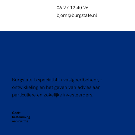
06 27 12 40 26
bjorn@burgstate.nl
Burgstate is specialist in vastgoedbeheer, -
ontwikkeling en het geven van advies aan
particuliere en zakelijke investeerders.
Geeft
bestemming
aan ruimte
.