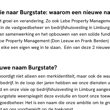
ie naar Burgstate: waarom een nieuwe n
at groei en verandering. Zo ook Lebe Property Managem
in de vastgoedbeheer en bedrijfshuisvesting in Limburg
 van samenwerking en het opbouwen van een solide fu
be Property Management (Don Leeuw en Frank Berden) 
elke een eigen weg in te slaan.  Eén van deze 2 nieuwe 
uwe naam Burgstate? 
ordigt niet alleen een merkidentiteit, maar ook de wa
bedrijf. In de loop der jaren hebben we onze diensten u
d en onze visie op bedrijfshuisvesting in Limburg aange
urgstate weerspiegelt deze evolutie en toont onze toew
goedbeheer. Het is een naam die onze ambitie om te gro
t en ons voorbereidt op de toekomst. 