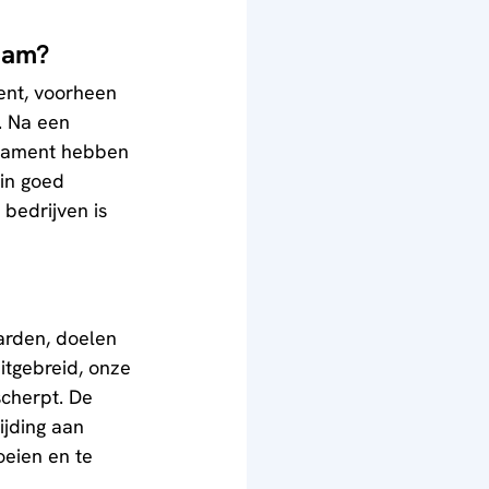
aam?
ent, voorheen 
. Na een 
ndament hebben 
in goed 
bedrijven is 
arden, doelen 
itgebreid, onze 
scherpt. De 
ijding aan 
eien en te 