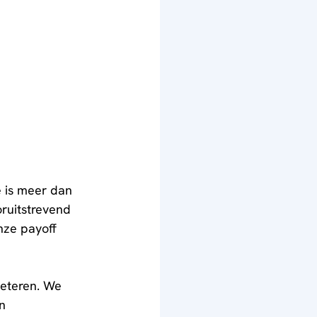
 is meer dan 
ruitstrevend 
nze payoff 
beteren. We 
n 