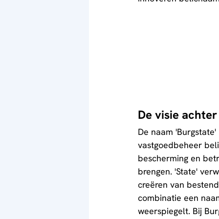
De visie achte
De naam 'Burgstate' 
vastgoedbeheer belic
bescherming en betro
brengen. 'State' verw
creëren van bestend
combinatie een naam
weerspiegelt. Bij Bur