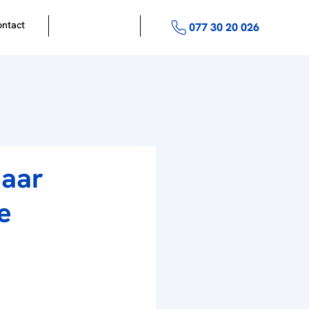
ntact
naar
e