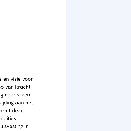
 en visie voor 
p van kracht, 
ng naar voren 
ijding aan het 
vormt deze 
mbities 
uisvesting in 