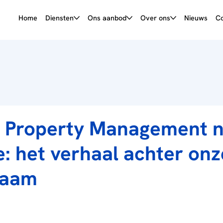
Home
Diensten
Ons aanbod
Over ons
Nieuws
Co
 Property Management 
e: het verhaal achter onz
naam