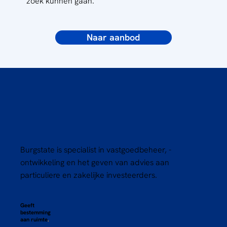
zoek kunnen gaan.
Naar aanbod
Burgstate is specialist in vastgoedbeheer, -
ontwikkeling en het geven van advies aan
particuliere en zakelijke investeerders.
Geeft
bestemming
aan ruimte
.