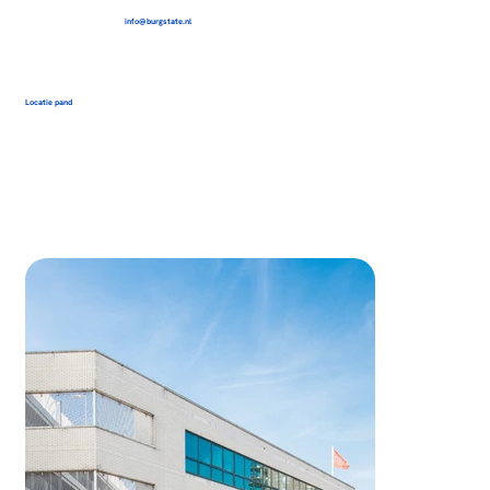
info@burgstate.nl
Locatie pand