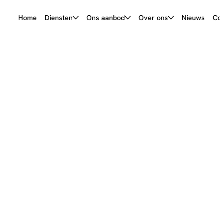
Home
Diensten
Ons aanbod
Over ons
Nieuws
Co