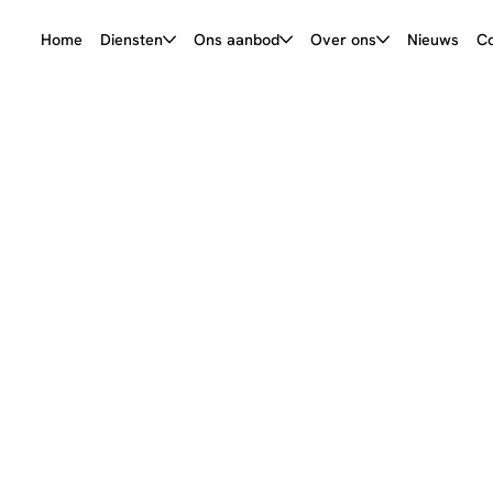
Home
Diensten
Ons aanbod
Over ons
Nieuws
Co