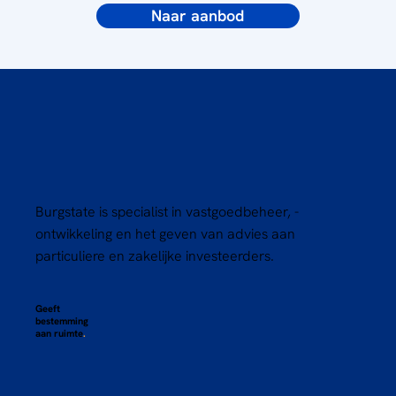
Naar aanbod
Burgstate is specialist in vastgoedbeheer, -
ontwikkeling en het geven van advies aan
particuliere en zakelijke investeerders.
Geeft
bestemming
aan ruimte
.