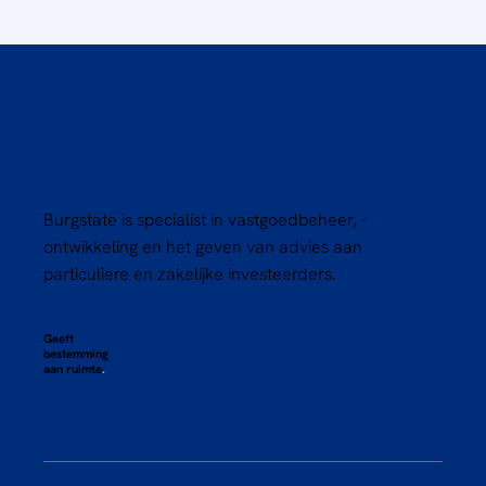
Burgstate is specialist in vastgoedbeheer, -
ontwikkeling en het geven van advies aan
particuliere en zakelijke investeerders.
Geeft
bestemming
aan ruimte
.