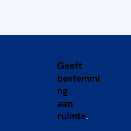
Geeft
bestemmi
ng
aan
ruimte
.