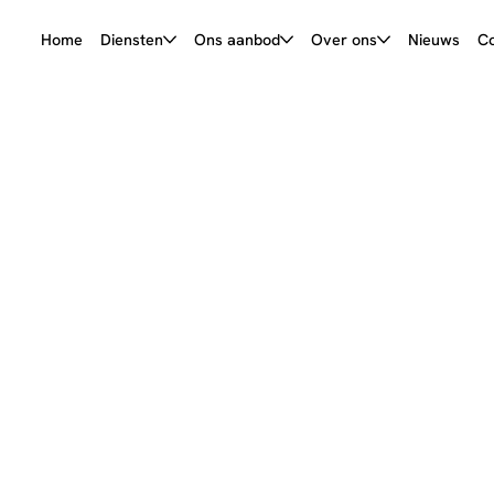
Home
Diensten
Ons aanbod
Over ons
Nieuws
Co