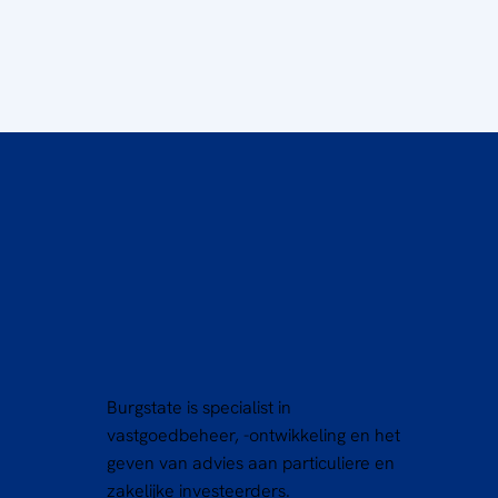
Burgstate is specialist in
vastgoedbeheer, -ontwikkeling en het
geven van advies aan particuliere en
zakelijke investeerders.