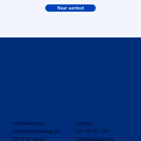
Naar aanbod
Hoofdkantoor
Contact
Kaldenkerkerweg 20
077 30 20 130
5913 AE Venlo
info@burgstate.nl