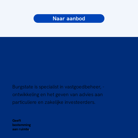
Naar aanbod
Burgstate is specialist in vastgoedbeheer, -
ontwikkeling en het geven van advies aan
particuliere en zakelijke investeerders.
Geeft
bestemming
aan ruimte
.