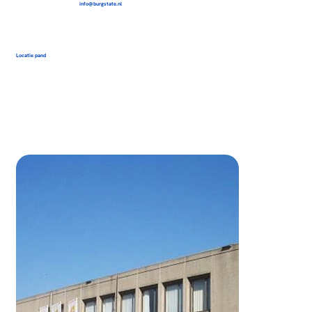
info@burgstate.nl
Locatie pand