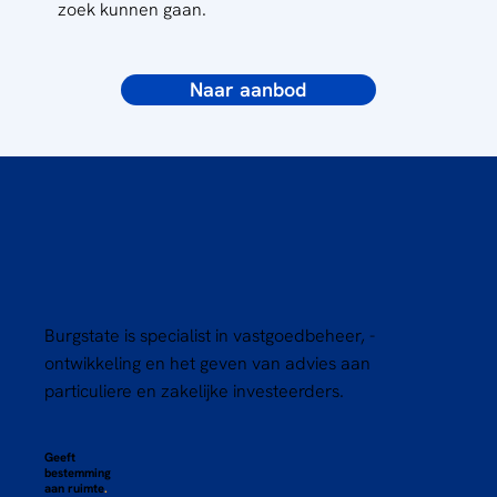
zoek kunnen gaan.
Naar aanbod
Burgstate is specialist in vastgoedbeheer, -
ontwikkeling en het geven van advies aan
particuliere en zakelijke investeerders.
Geeft
bestemming
aan ruimte
.