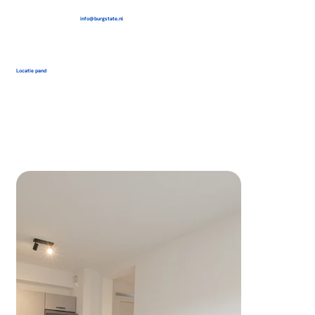
info@burgstate.nl
Locatie pand