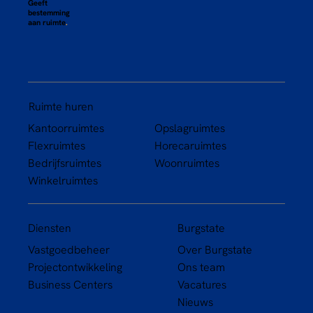
Geeft
bestemming
aan ruimte
.
Ruimte huren
Kantoorruimtes
Opslagruimtes
Flexruimtes
Horecaruimtes
Bedrijfsruimtes
Woonruimtes
Winkelruimtes
Diensten
Burgstate
Vastgoedbeheer
Over Burgstate
Projectontwikkeling
Ons team
Business Centers
Vacatures
Nieuws