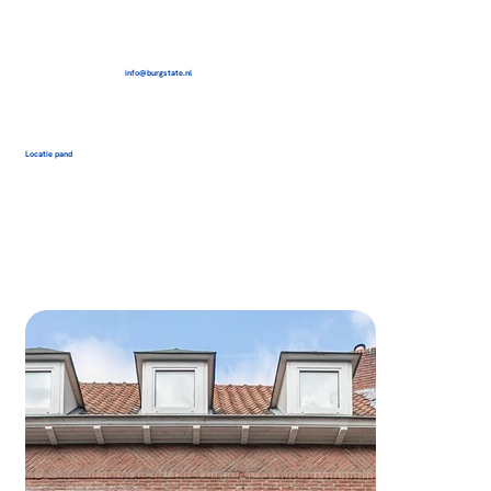
info@burgstate.nl
Locatie pand