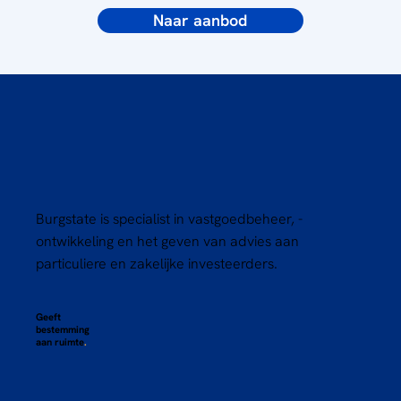
Naar aanbod
Burgstate is specialist in vastgoedbeheer, -
ontwikkeling en het geven van advies aan
particuliere en zakelijke investeerders.
Geeft
bestemming
aan ruimte
.