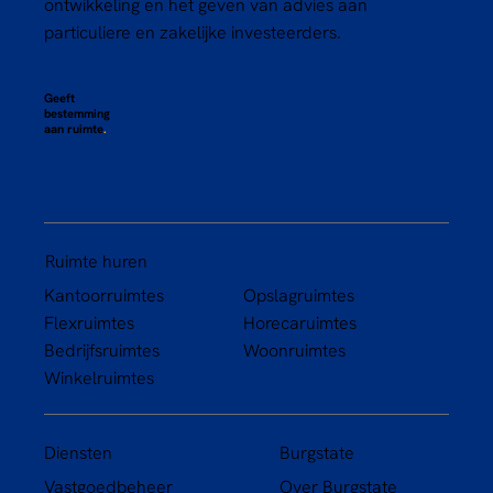
ontwikkeling en het geven van advies aan
particuliere en zakelijke investeerders.
Geeft
bestemming
aan ruimte
.
Ruimte huren
Kantoorruimtes
Opslagruimtes
Flexruimtes
Horecaruimtes
Bedrijfsruimtes
Woonruimtes
Winkelruimtes
Diensten
Burgstate
Vastgoedbeheer
Over Burgstate