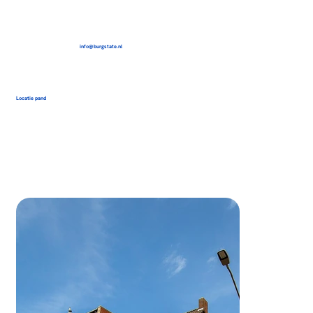
info@burgstate.nl
Locatie pand