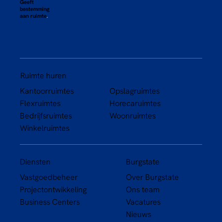
Geeft
bestemming
aan ruimte
.
Ruimte huren
Kantoorruimtes
Opslagruimtes
Flexruimtes
Horecaruimtes
Bedrijfsruimtes
Woonruimtes
Winkelruimtes
Diensten
Burgstate
Vastgoedbeheer
Over Burgstate
Projectontwikkeling
Ons team
Business Centers
Vacatures
Nieuws