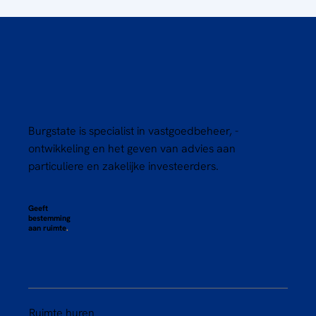
Burgstate is specialist in vastgoedbeheer, -
ontwikkeling en het geven van advies aan
particuliere en zakelijke investeerders.
Geeft
bestemming
aan ruimte
.
Ruimte huren