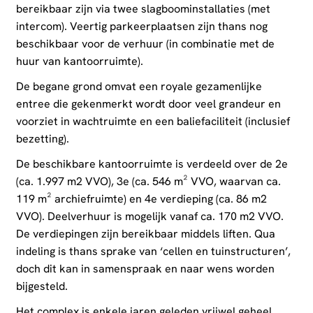
bereikbaar zijn via twee slagboominstallaties (met
intercom). Veertig parkeerplaatsen zijn thans nog
beschikbaar voor de verhuur (in combinatie met de
huur van kantoorruimte).
De begane grond omvat een royale gezamenlijke
entree die gekenmerkt wordt door veel grandeur en
voorziet in wachtruimte en een baliefaciliteit (inclusief
bezetting).
De beschikbare kantoorruimte is verdeeld over de 2e
(ca. 1.997 m2 VVO), 3e (ca. 546 m² VVO, waarvan ca.
119 m² archiefruimte) en 4e verdieping (ca. 86 m2
VVO). Deelverhuur is mogelijk vanaf ca. 170 m2 VVO.
De verdiepingen zijn bereikbaar middels liften. Qua
indeling is thans sprake van ‘cellen en tuinstructuren’,
doch dit kan in samenspraak en naar wens worden
bijgesteld.
Het complex is enkele jaren geleden vrijwel geheel