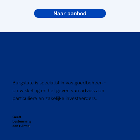
Naar aanbod
Burgstate is specialist in vastgoedbeheer, -
ontwikkeling en het geven van advies aan
particuliere en zakelijke investeerders.
Geeft
bestemming
aan ruimte
.