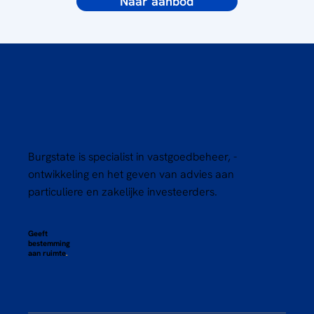
Naar aanbod
Burgstate is specialist in vastgoedbeheer, -
ontwikkeling en het geven van advies aan
particuliere en zakelijke investeerders.
Geeft
bestemming
aan ruimte
.