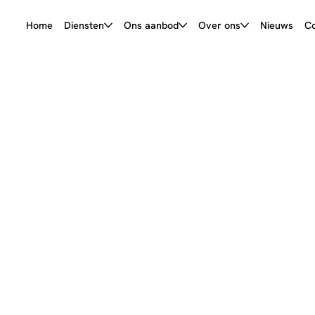
Home
Diensten
Ons aanbod
Over ons
Nieuws
Co