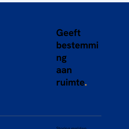
Geeft
bestemmi
ng
aan
ruimte
.
Storing melden