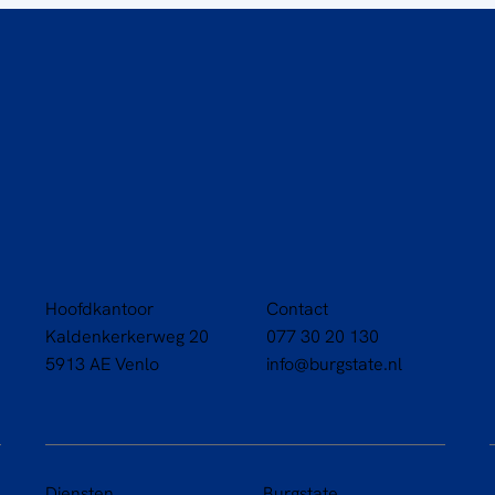
Hoofdkantoor
Contact
Kaldenkerkerweg 20
077 30 20 130
5913 AE Venlo
info@burgstate.nl
Diensten
Burgstate