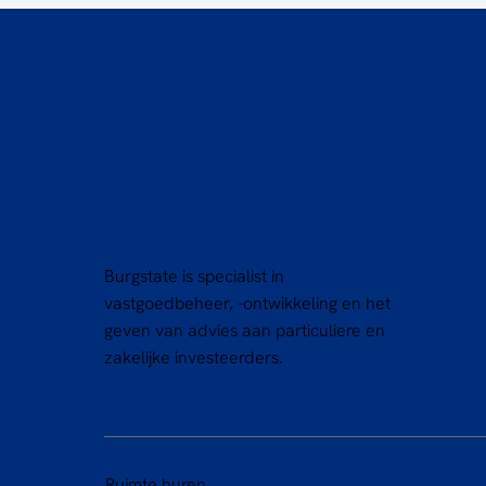
Burgstate is specialist in
vastgoedbeheer, -ontwikkeling en het
geven van advies aan particuliere en
zakelijke investeerders.
Ruimte huren