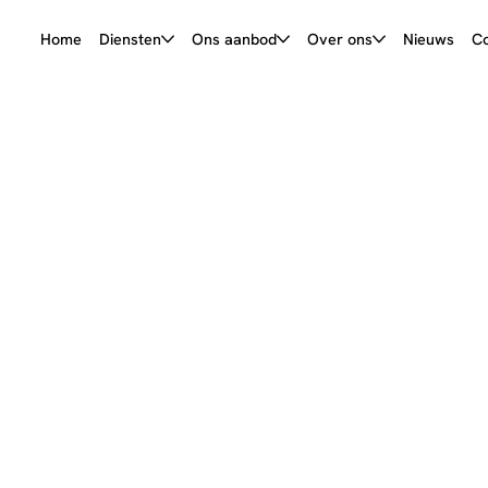
Home
Diensten
Ons aanbod
Over ons
Nieuws
Co