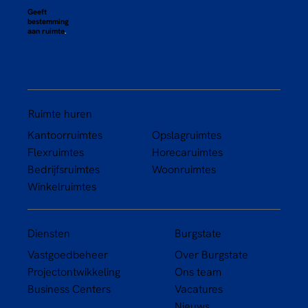
Geeft
bestemming
aan ruimte
.
Ruimte huren
Kantoorruimtes
Opslagruimtes
Flexruimtes
Horecaruimtes
Bedrijfsruimtes
Woonruimtes
Winkelruimtes
Diensten
Burgstate
Vastgoedbeheer
Over Burgstate
Projectontwikkeling
Ons team
Business Centers
Vacatures
Nieuws