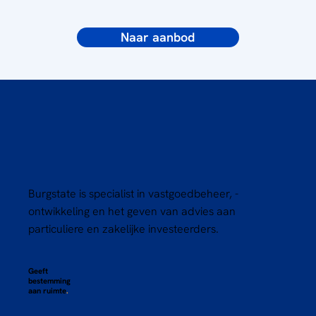
Naar aanbod
Burgstate is specialist in vastgoedbeheer, -
ontwikkeling en het geven van advies aan
particuliere en zakelijke investeerders.
Geeft
bestemming
aan ruimte
.